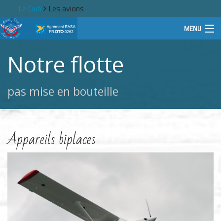
Le Club
Les avions
MENU
Le Club
Notre flotte
Activités
pas mise en bouteille
Pilotes
Actu
Appareils biplaces
Contact
Rechercher
Connexion