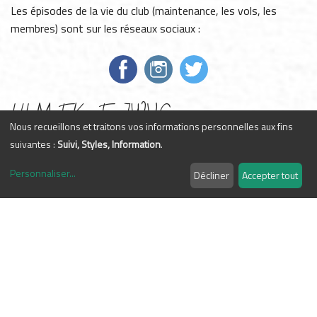
Les épisodes de la vie du club (maintenance, les vols, les
membres) sont sur les réseaux sociaux :
ULM FK9 F-JWVG
Nous recueillons et traitons vos informations personnelles aux fins
suivantes :
Suivi, Styles, Information
.
Caractéristiques
Personnaliser
...
Décliner
Accepter tout
Désignation
FK9-Mark IV SW
Occupants
2
Tarif
99 €/h
Description
L'ULM FK9 MkIV est doté d'une structure métal et
composites.