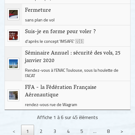
Fermeture
sans plan de vol
Suis-je en forme pour voler ?
d'après le concept 'IMSAFE' 🇺🇸
Séminaire Annuel : sécurité des vols, 25
janvier 2020
Rendez-vous à l'ENAC Toulouse, sous la houlette de
l'ACAT
FFA - la Fédération Française
Aéronautique
rendez-vous rue de Wagram
Affiche 1 à 6 sur 45 éléments
<
1
2
3
4
5
…
8
>