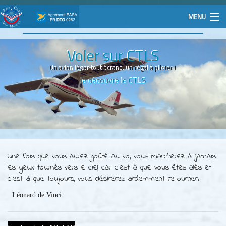
MENU
Le Club
Voler sur CTLS
Activités
Un avion léger tout écrans, un régal à piloter !
Je découvre le CTLS
Pilotes
Actu
Contact
Une fois que vous aurez goûté au vol, vous marcherez à jamais
les yeux tournés vers le ciel, car c'est là que vous êtes allés et
Rechercher
c'est là que toujours, vous désirerez ardemment retourner.
Connexion
Léonard de Vinci.